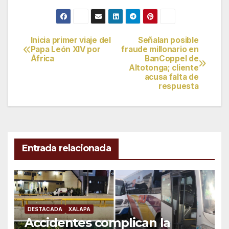
Inicia primer viaje del
Señalan posible
Navegación
Papa León XIV por
fraude millonario en
África
BanCoppel de
de
Altotonga; cliente
acusa falta de
entradas
respuesta
Entrada relacionada
DESTACADA
XALAPA
Accidentes complican la