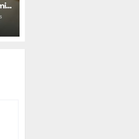
mil
S