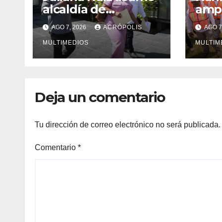
alcaldía de
ampl
Ixhuatlán del
Vera
AGO 7, 2026
ACRÓPOLIS
AGO 7
Sureste
solu
MULTIMEDIOS
inge
MULTIM
Deja un comentario
Tu dirección de correo electrónico no será publicada.
Comentario
*