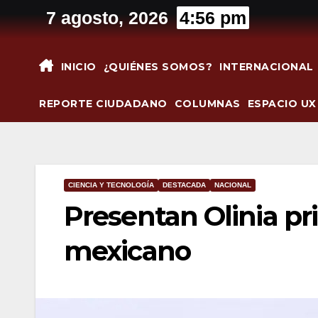
Saltar
7 agosto, 2026
4:56 pm
al
contenido
INICIO
¿QUIÉNES SOMOS?
INTERNACIONAL
REPORTE CIUDADANO
COLUMNAS
ESPACIO UX
CIENCIA Y TECNOLOGÍA
DESTACADA
NACIONAL
Presentan Olinia pr
mexicano