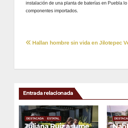
instalación de una planta de baterías en Puebla lo 
componentes importados.
Navegación
Hallan hombre sin vida en Jilotepec V
de
entradas
Entrada relacionada
DESTACADA
ESTATAL
DESTACA
Juliana Ruiz asume
Nahl