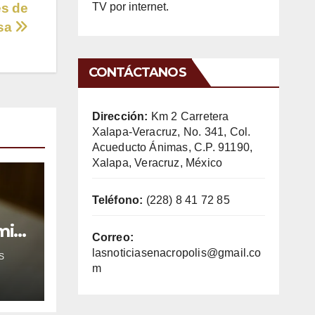
TV por internet.
es de
sa
CONTÁCTANOS
Dirección:
Km 2 Carretera
Xalapa-Veracruz, No. 341, Col.
Acueducto Ánimas, C.P. 91190,
Xalapa, Veracruz, México
Teléfono:
(228) 8 41 72 85
mil
Correo:
lasnoticiasenacropolis@gmail.co
S
m