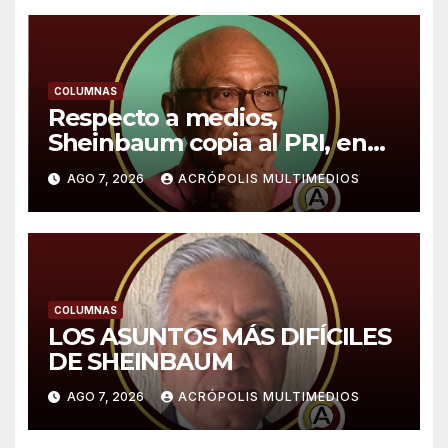
COLUMNAS
Respecto a medios,
Sheinbaum copia al PRI, en
especial a López Portillo,
AGO 7, 2026
ACRÓPOLIS MULTIMEDIOS
expone Sergio Sarmiento
COLUMNAS
LOS ASUNTOS MÁS DIFÍCILES
DE SHEINBAUM
AGO 7, 2026
ACRÓPOLIS MULTIMEDIOS