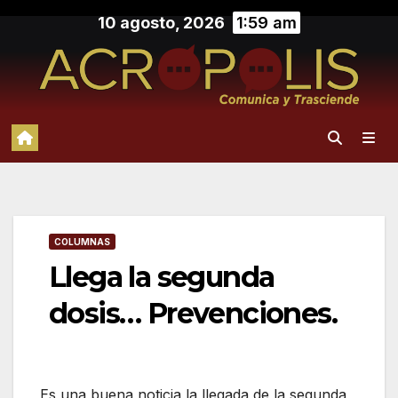
Saltar
10 agosto, 2026
1:59 am
al
contenido
COLUMNAS
Llega la segunda
dosis… Prevenciones.
Es una buena noticia la llegada de la segunda