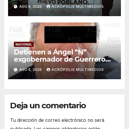
importaciones
AGO 6, 2026
ACRÓPOLIS MULTIMEDIOS
NACIONAL
Detienen a Ángel “N”
exgobernador de Guerrero
por caso Ayotzinapa
AGO 6, 2026
ACRÓPOLIS MULTIMEDIOS
Deja un comentario
Tu dirección de correo electrónico no será
publicada.
Los campos obligatorios están