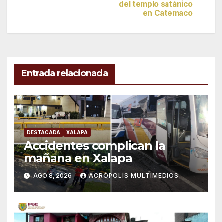
de
del templo satánico
en Catemaco
entradas
Entrada relacionada
DESTACADA
XALAPA
Accidentes complican la
mañana en Xalapa
AGO 8, 2026
ACRÓPOLIS MULTIMEDIOS