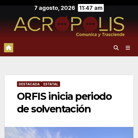
Saltar
7 agosto, 2026
11:47 am
al
contenido
DESTACADA
ESTATAL
ORFIS inicia periodo
de solventación