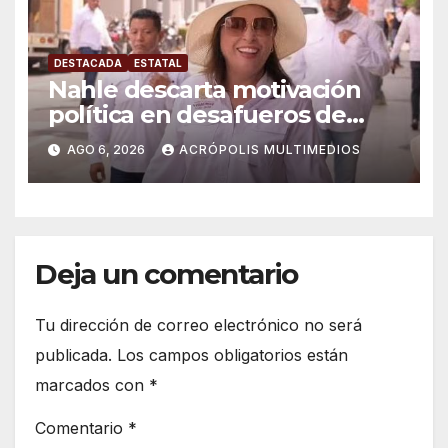
DESTACADA
ESTATAL
Nahle descarta motivación
política en desafueros de
alcaldes
AGO 6, 2026
ACRÓPOLIS MULTIMEDIOS
Deja un comentario
Tu dirección de correo electrónico no será
publicada.
Los campos obligatorios están
marcados con
*
Comentario
*