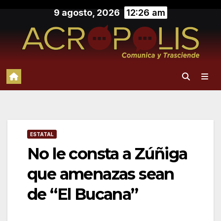
Saltar
9 agosto, 2026
12:26 am
al
contenido
ESTATAL
No le consta a Zúñiga
que amenazas sean
de “El Bucana”