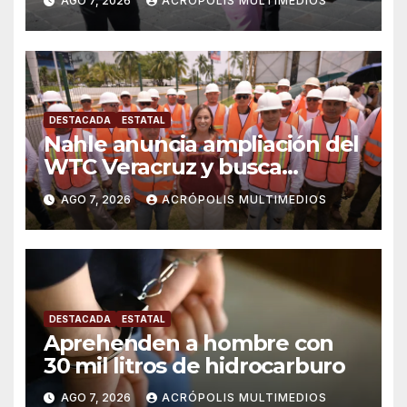
AGO 7, 2026
ACRÓPOLIS MULTIMEDIOS
DESTACADA
ESTATAL
Nahle anuncia ampliación del
WTC Veracruz y busca
solución para ingenio en crisis
AGO 7, 2026
ACRÓPOLIS MULTIMEDIOS
DESTACADA
ESTATAL
Aprehenden a hombre con
30 mil litros de hidrocarburo
AGO 7, 2026
ACRÓPOLIS MULTIMEDIOS