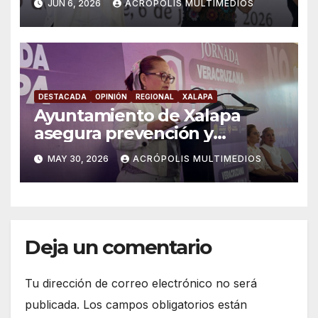
JUN 6, 2026
ACRÓPOLIS MULTIMEDIOS
DESTACADA
OPINIÓN
REGIONAL
XALAPA
Ayuntamiento de Xalapa
asegura prevención y
atención a violencia de
MAY 30, 2026
ACRÓPOLIS MULTIMEDIOS
género
Deja un comentario
Tu dirección de correo electrónico no será
publicada.
Los campos obligatorios están