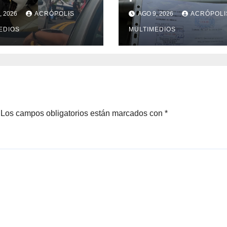
dente en la
irregularidades 
, 2026
ACRÓPOLIS
AGO 9, 2026
ACRÓPOLI
pa-Veracruz
Bienestar de
EDIOS
Coatepec
MULTIMEDIOS
Los campos obligatorios están marcados con
*