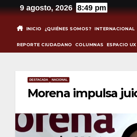
Saltar
9 agosto, 2026
8:49 pm
al
contenido
INICIO
¿QUIÉNES SOMOS?
INTERNACIONAL
REPORTE CIUDADANO
COLUMNAS
ESPACIO UX
DESTACADA
NACIONAL
Morena impulsa juic