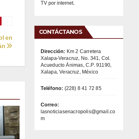
TV por internet.
CONTÁCTANOS
ol en
lán
Dirección:
Km 2 Carretera
Xalapa-Veracruz, No. 341, Col.
Acueducto Ánimas, C.P. 91190,
Xalapa, Veracruz, México
Teléfono:
(228) 8 41 72 85
Correo:
lasnoticiasenacropolis@gmail.co
m