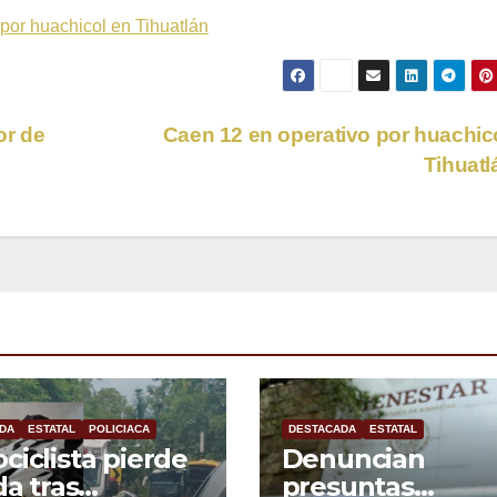
por huachicol en Tihuatlán
or de
Caen 12 en operativo por huachic
Tihuat
DA
ESTATAL
POLICIACA
DESTACADA
ESTATAL
ciclista pierde
Denuncian
da tras
presuntas