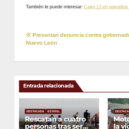
También te puede interesar:
Caen 12 en operativo 
Navegación
Presentan denuncia contra gobernad
Nuevo León
de
entradas
Entrada relacionada
DESTACADA
ESTATAL
DESTACA
Rescatan a cuatro
Moto
personas tras ser
la vi