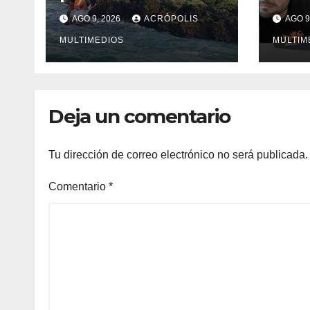
arrastradas por el
acci
AGO 9, 2026
ACRÓPOLIS
AGO 9
mar en Chachalacas
Xala
MULTIMEDIOS
MULTIM
Deja un comentario
Tu dirección de correo electrónico no será publicada.
Comentario
*