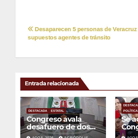
Navegación
Desaparecen 5 personas de Veracruz
supuestos agentes de tránsito
de
entradas
Entrada relacionada
DESTACA
DESTACADA
ESTATAL
POLÍTICA
Congreso avala
Se a
desafuero de dos
Con
alcaldes
Vera