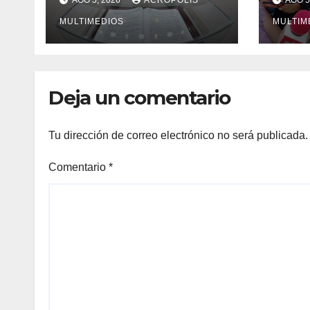
AGO 5, 2026
ACRÓPOLIS
AGO 5
veracruzanos
puer
MULTIMEDIOS
pena
MULTIM
alca
Galv
Deja un comentario
Tu dirección de correo electrónico no será publicada.
Comentario
*