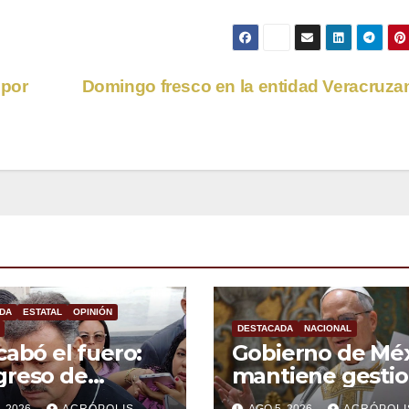
 por
Domingo fresco en la entidad Veracruz
DA
ESTATAL
OPINIÓN
DESTACADA
NACIONAL
cabó el fuero:
Gobierno de Mé
greso de
mantiene gesti
cruz abre la
para que el Pap