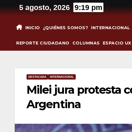
Saltar
5 agosto, 2026
9:19 pm
al
contenido
INICIO
¿QUIÉNES SOMOS?
INTERNACIONAL
REPORTE CIUDADANO
COLUMNAS
ESPACIO UX
DESTACADA
INTERNACIONAL
Milei jura protesta
Argentina