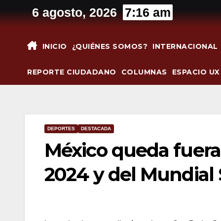
Saltar
6 agosto, 2026
7:16 am
al
contenido
INICIO
¿QUIÉNES SOMOS?
INTERNACIONAL
REPORTE CIUDADANO
COLUMNAS
ESPACIO UX
DEPORTES
DESTACADA
México queda fuera
2024 y del Mundial