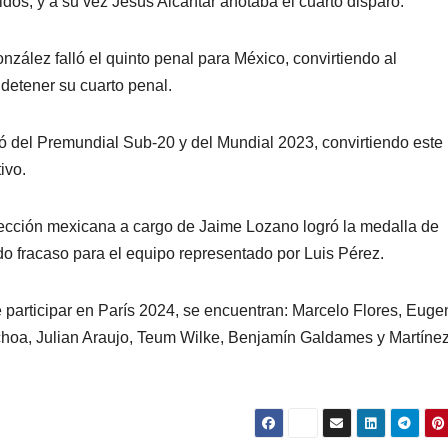
os, y a su vez Jesús Alcantar anotaba el cuarto disparo.
zález falló el quinto penal para México, convirtiendo al
detener su cuarto penal.
ó del Premundial Sub-20 y del Mundial 2023, convirtiendo este
ivo.
elección mexicana a cargo de Jaime Lozano logró la medalla de
do fracaso para el equipo representado por Luis Pérez.
participar en París 2024, se encuentran: Marcelo Flores, Euge
choa, Julian Araujo, Teum Wilke, Benjamín Galdames y Martíne