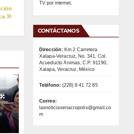
TV por internet.
nción
ica
CONTÁCTANOS
Dirección:
Km 2 Carretera
Xalapa-Veracruz, No. 341, Col.
Acueducto Ánimas, C.P. 91190,
Xalapa, Veracruz, México
Teléfono:
(228) 8 41 72 85
o:
Correo:
lasnoticiasenacropolis@gmail.co
m
S
o
o