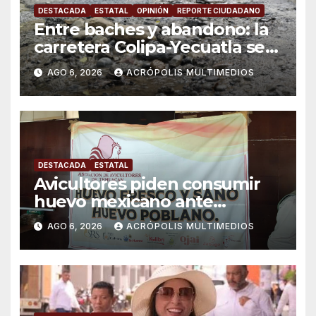
DESTACADA
ESTATAL
OPINIÓN
REPORTE CIUDADANO
Entre baches y abandono: la
carretera Colipa-Yecuatla se
convierte en un riesgo diario
AGO 6, 2026
ACRÓPOLIS MULTIMEDIOS
DESTACADA
ESTATAL
Avicultores piden consumir
huevo mexicano ante
importaciones
AGO 6, 2026
ACRÓPOLIS MULTIMEDIOS