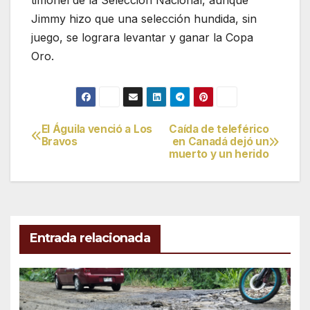
timonel de la Selección Nacional, aunque
Jimmy hizo que una selección hundida, sin
juego, se lograra levantar y ganar la Copa
Oro.
El Águila venció a Los
Caída de teleférico
Navegación
Bravos
en Canadá dejó un
muerto y un herido
de
entradas
Entrada relacionada