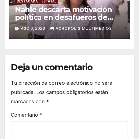
DESTACADA
ESTATAL
Nahle descarta motivación
política en desafueros de
alcaldes
AGO 6, 2026
ACRÓPOLIS MULTIMEDIOS
Deja un comentario
Tu dirección de correo electrónico no será
publicada.
Los campos obligatorios están
marcados con
*
Comentario
*