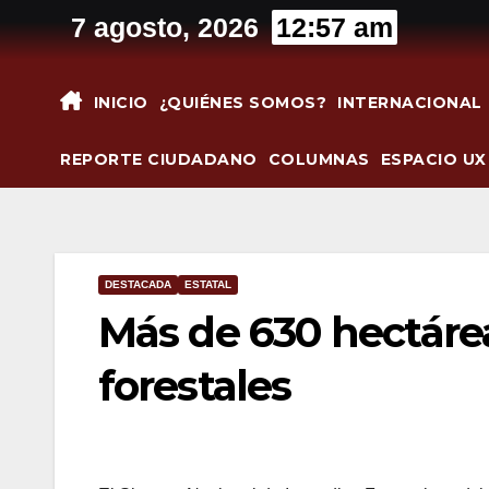
Saltar
7 agosto, 2026
12:57 am
al
contenido
INICIO
¿QUIÉNES SOMOS?
INTERNACIONAL
REPORTE CIUDADANO
COLUMNAS
ESPACIO UX
DESTACADA
ESTATAL
Más de 630 hectáre
forestales