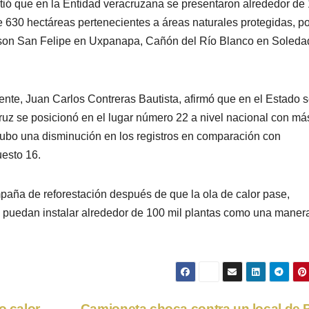
tió que en la Entidad veracruzana se presentaron alrededor de
 630 hectáreas pertenecientes a áreas naturales protegidas, po
tos son San Felipe en Uxpanapa, Cañón del Río Blanco en Soleda
ente, Juan Carlos Contreras Bautista, afirmó que en el Estado 
ruz se posicionó en el lugar número 22 a nivel nacional con má
hubo una disminución en los registros en comparación con
esto 16.
paña de reforestación después de que la ola de calor pase,
 puedan instalar alrededor de 100 mil plantas como una maner
o calor
Camioneta choca contra un local de 