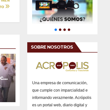
ero
SOBRE NOSOTROS
ica
e
Una empresa de comunicación,
S
que cumple con imparcialidad e
informando verazmente. Acrópolis
es un portal web, diario digital y