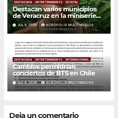
DESTACADA
ENTRETENIMIENTO
ESTATAL
Destacan varios municipios
de Veracruz en la miniserie
de Netflix “No Tengo Miedo”
JUL 9, 2026
ACRÓPOLIS MULTIMEDIOS
DESTACADA
ENTRETENIMIENTO
INTERNACIONAL
Cambios permitirían
conciertos de BTS en Chile
JUL 6, 2026
ACRÓPOLIS MULTIMEDIOS
Deja un comentario