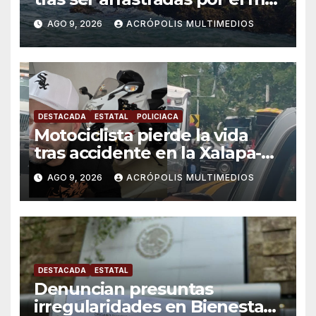
en Chachalacas
AGO 9, 2026
ACRÓPOLIS MULTIMEDIOS
DESTACADA
ESTATAL
POLICIACA
Motociclista pierde la vida
tras accidente en la Xalapa-
Veracruz
AGO 9, 2026
ACRÓPOLIS MULTIMEDIOS
DESTACADA
ESTATAL
Denuncian presuntas
irregularidades en Bienestar