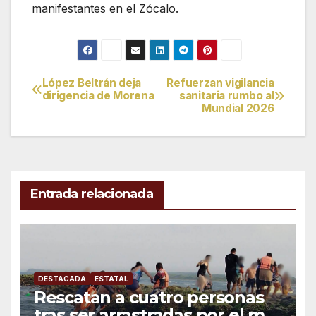
manifestantes en el Zócalo.
López Beltrán deja
Refuerzan vigilancia
Navegación
dirigencia de Morena
sanitaria rumbo al
Mundial 2026
de
entradas
Entrada relacionada
DESTACADA
ESTATAL
Rescatan a cuatro personas
tras ser arrastradas por el mar