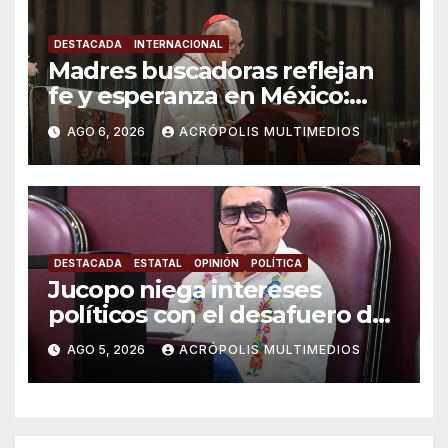
DESTACADA
INTERNACIONAL
Madres buscadoras reflejan
fe y esperanza en México:
Parolin
AGO 6, 2026
ACRÓPOLIS MULTIMEDIOS
DESTACADA
ESTATAL
OPINIÓN
POLÍTICA
Jucopo niega intereses
políticos con el desafuero de
alcaldes
AGO 5, 2026
ACRÓPOLIS MULTIMEDIOS