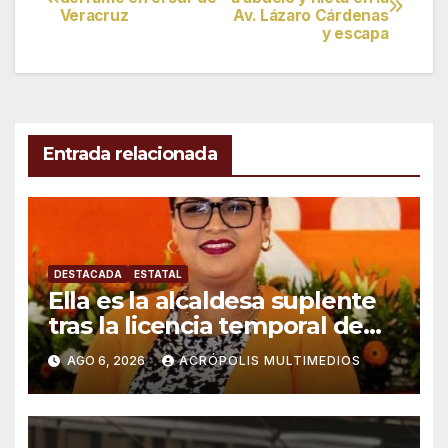
Veracruz
Av. Lázaro Cárdenas
de
y escapa
entradas
Entrada relacionada
DESTACADA
ESTATAL
Ella es la alcaldesa suplente
tras la licencia temporal de
Raúl González en Ixhuatlán
AGO 6, 2026
ACRÓPOLIS MULTIMEDIOS
del Sureste