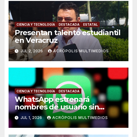
CIENCIA Y TECNOLOGÍA
DESTACADA
ESTATAL
Presentan talento estudiantil
en Veracruz
JUL 2, 2026
ACRÓPOLIS MULTIMEDIOS
CIENCIA Y TECNOLOGÍA
DESTACADA
WhatsApp estrenará
nombres de usuario sin
número telefónico
JUL 1, 2026
ACRÓPOLIS MULTIMEDIOS