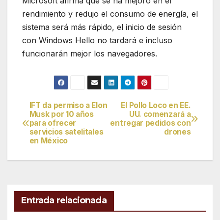
Microsoft afirma que se ha mejoró en el
rendimiento y redujo el consumo de energía, el
sistema será más rápido, el inicio de sesión
con Windows Hello no tardará e incluso
funcionarán mejor los navegadores.
IFT da permiso a Elon
El Pollo Loco en EE.
Navegación
Musk por 10 años
UU. comenzará a
para ofrecer
entregar pedidos con
de
servicios satelitales
drones
en México
entradas
Entrada relacionada