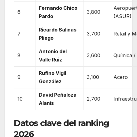
Fernando Chico
Aeropuer
6
3,800
Pardo
(ASUR)
Ricardo Salinas
7
3,700
Retail y M
Pliego
Antonio del
8
3,600
Química / 
Valle Ruiz
Rufino Vigil
9
3,100
Acero
González
David Peñaloza
10
2,700
Infraestr
Alanís
Datos clave del ranking
2026