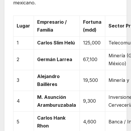
mexicano.
Empresario /
Fortuna
Lugar
Sector Pr
Familia
(mdd)
1
Carlos Slim Helú
125,000
Telecomu
Minería (
2
Germán Larrea
67,100
México)
Alejandro
3
19,500
Minería y
Baillères
M. Asunción
Inversione
4
9,300
Aramburuzabala
Cervecerí
Carlos Hank
5
4,600
Banca / In
Rhon