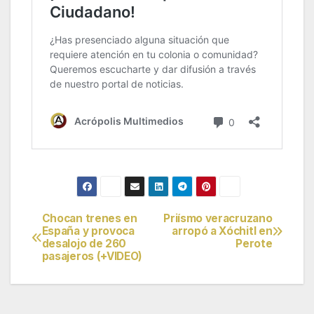
Chocan trenes en
Priísmo veracruzano
Navegación
España y provoca
arropó a Xóchitl en
desalojo de 260
Perote
de
pasajeros (+VIDEO)
entradas