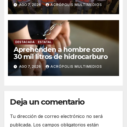
solución para ingenio en crisis
AGO 7, 2026
ACRÓPOLIS MULTIMEDIOS
DESTACADA
ESTATAL
Aprehenden a hombre con
30 mil litros de hidrocarburo
AGO 7, 2026
ACRÓPOLIS MULTIMEDIOS
Deja un comentario
Tu dirección de correo electrónico no será
publicada.
Los campos obligatorios están