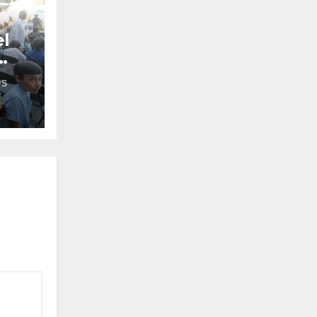
el
IS