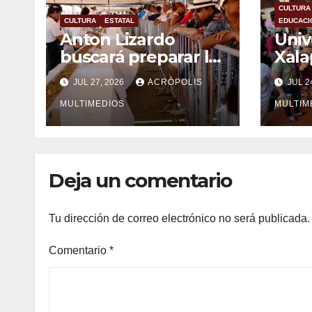
CULTURA
CULTURA
ESTATAL
EDUCACI
Anton Lizardo
Univ
buscará preparar la
Xala
minilla más grande
la X
JUL 27, 2026
ACRÓPOLIS
JUL 2
del mundo
Naci
MULTIMEDIOS
Infan
MULTIM
Deja un comentario
Tu dirección de correo electrónico no será publicada.
Comentario
*