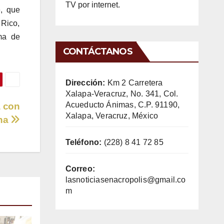
TV por internet.
e, que
 Rico,
ma de
CONTÁCTANOS
Dirección:
Km 2 Carretera
Xalapa-Veracruz, No. 341, Col.
Acueducto Ánimas, C.P. 91190,
a con
Xalapa, Veracruz, México
ena
Teléfono:
(228) 8 41 72 85
Correo:
lasnoticiasenacropolis@gmail.co
m