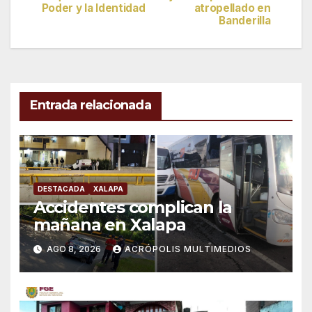
de
Poder y la Identidad
atropellado en
Banderilla
entradas
Entrada relacionada
DESTACADA
XALAPA
Accidentes complican la
mañana en Xalapa
AGO 8, 2026
ACRÓPOLIS MULTIMEDIOS