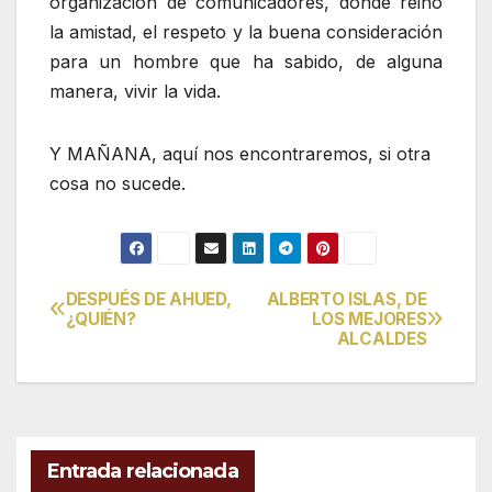
organización de comunicadores, donde reinó
la amistad, el respeto y la buena consideración
para un hombre que ha sabido, de alguna
manera, vivir la vida.
Y MAÑANA, aquí nos encontraremos, si otra
cosa no sucede.
DESPUÉS DE AHUED,
ALBERTO ISLAS, DE
Navegación
¿QUIÉN?
LOS MEJORES
ALCALDES
de
entradas
Entrada relacionada