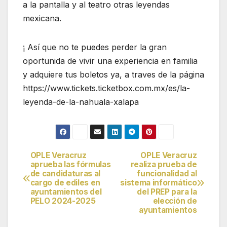
a la pantalla y al teatro otras leyendas
mexicana.
¡ Así que no te puedes perder la gran
oportunida de vivir una experiencia en familia
y adquiere tus boletos ya, a traves de la página
https://www.tickets.ticketbox.com.mx/es/la-
leyenda-de-la-nahuala-xalapa
OPLE Veracruz
OPLE Veracruz
Navegación
aprueba las fórmulas
realiza prueba de
de candidaturas al
funcionalidad al
de
cargo de ediles en
sistema informático
ayuntamientos del
del PREP para la
entradas
PELO 2024-2025
elección de
ayuntamientos