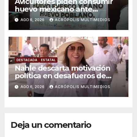
Avicultores piden consumir
huevo mexicano ante
importaciones
AGO 6, 2026
ACRÓPOLIS MULTIMEDIOS
DESTACADA
ESTATAL
Nahle descarta motivación
política en desafueros de
alcaldes
AGO 6, 2026
ACRÓPOLIS MULTIMEDIOS
Deja un comentario