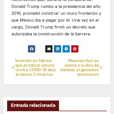
Donald Trump rumbo a la presidencia del año
2016, prometió construir un muro fronterizo y
que México iba a pagar por él. Una vez en el
cargo, Donald Trump firmó un decreto que
autorizaba la construcción de la barrera.
Incendio en fábrica
Mauricio Kuri se
Navegación
que produce vacuna
opone a la idea de
contra COVID-19 deja
eliminar organismos
de
al menos 5 muertos
autónomos
entradas
Entrada relacionada