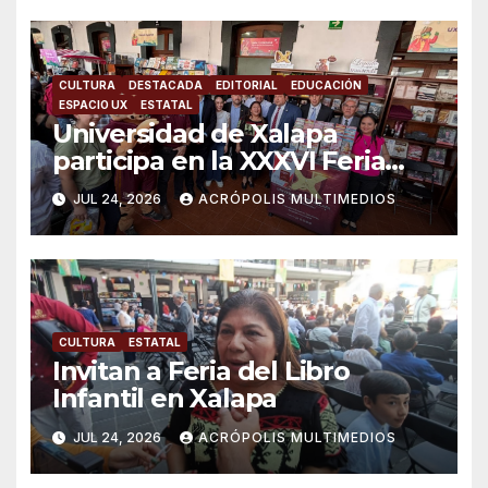
CULTURA
DESTACADA
EDITORIAL
EDUCACIÓN
ESPACIO UX
ESTATAL
Universidad de Xalapa
participa en la XXXVI Feria
Nacional del Libro Infantil y
JUL 24, 2026
ACRÓPOLIS MULTIMEDIOS
Juvenil
CULTURA
ESTATAL
Invitan a Feria del Libro
Infantil en Xalapa
JUL 24, 2026
ACRÓPOLIS MULTIMEDIOS