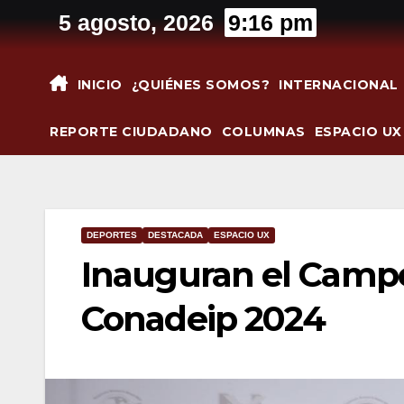
Saltar
5 agosto, 2026
9:16 pm
al
contenido
INICIO
¿QUIÉNES SOMOS?
INTERNACIONAL
REPORTE CIUDADANO
COLUMNAS
ESPACIO UX
DEPORTES
DESTACADA
ESPACIO UX
Inauguran el Campe
Conadeip 2024