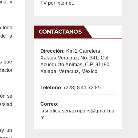
ana, y
TV por internet.
n todo
CONTÁCTANOS
 de la
Dirección:
Km 2 Carretera
Xalapa-Veracruz, No. 341, Col.
as que
Acueducto Ánimas, C.P. 91190,
Héctor
Xalapa, Veracruz, México
Teléfono:
(228) 8 41 72 85
ión se
Correo:
ersiad
lasnoticiasenacropolis@gmail.co
m
ay un