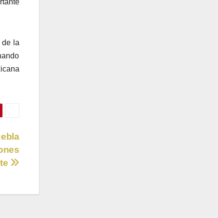
rtante
 de la
rnando
xicana
uebla
eones
rte