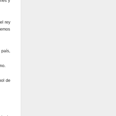
ones y
el rey
odemos
 país,
ino.
bol de