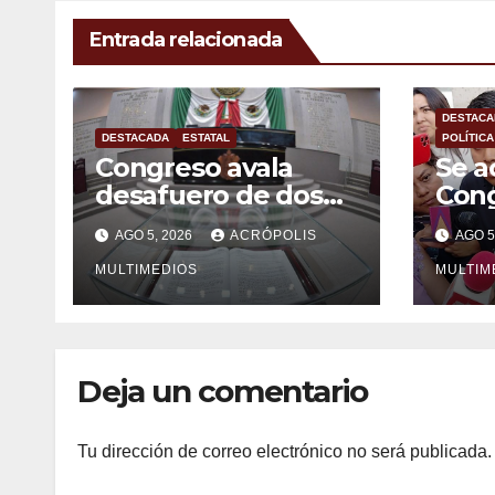
Entrada relacionada
DESTACA
DESTACADA
ESTATAL
POLÍTICA
Congreso avala
Se a
desafuero de dos
Con
alcaldes
Vera
AGO 5, 2026
ACRÓPOLIS
AGO 5
veracruzanos
puer
MULTIMEDIOS
pena
MULTIM
alca
Galv
Deja un comentario
Tu dirección de correo electrónico no será publicada.