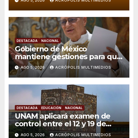
AGO 5, 2026
ACRÓPOLIS MULTIMEDIOS
DESTACADA
NACIONAL
Gobierno de México
mantiene gestiones para que
el Papa León XIV visite el país
AGO 5, 2026
ACRÓPOLIS MULTIMEDIOS
DESTACADA
EDUCACIÓN
NACIONAL
UNAM aplicará examen de
control entre el 12 y 19 de
agosto tras polémica por
AGO 5, 2026
ACRÓPOLIS MULTIMEDIOS