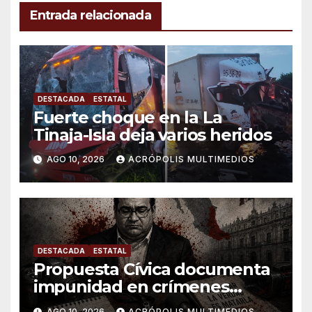
Entrada relacionada
DESTACADA
ESTATAL
Fuerte choque en la La
Tinaja-Isla deja varios heridos
AGO 10, 2026
ACRÓPOLIS MULTIMEDIOS
DESTACADA
ESTATAL
Propuesta Cívica documenta
impunidad en crímenes
contra periodistas en
AGO 10, 2026
ACRÓPOLIS MULTIMEDIOS