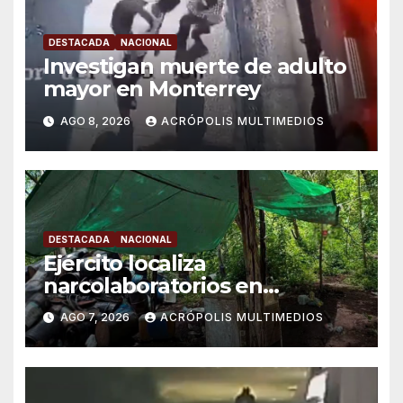
DESTACADA
NACIONAL
Investigan muerte de adulto
mayor en Monterrey
AGO 8, 2026
ACRÓPOLIS MULTIMEDIOS
DESTACADA
NACIONAL
Ejército localiza
narcolaboratorios en
Michoacán
AGO 7, 2026
ACRÓPOLIS MULTIMEDIOS