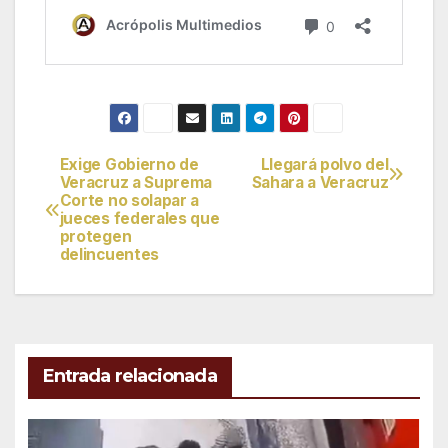
Exige Gobierno de
Llegará polvo del
Navegación
Veracruz a Suprema
Sahara a Veracruz
Corte no solapar a
de
jueces federales que
protegen
entradas
delincuentes
Entrada relacionada