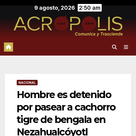
Saltar
9 agosto, 2026
2:50 am
al
contenido
NACIONAL
Hombre es detenido
por pasear a cachorro
tigre de bengala en
Nezahualcóyotl