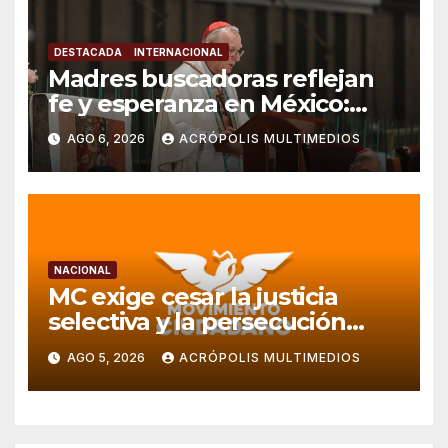
DESTACADA
INTERNACIONAL
Madres buscadoras reflejan
fe y esperanza en México:
Parolin
AGO 6, 2026
ACRÓPOLIS MULTIMEDIOS
NACIONAL
MC exige cesar la justicia
selectiva y la persecución
política en Veracruz
AGO 5, 2026
ACRÓPOLIS MULTIMEDIOS