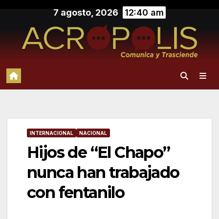
Saltar
7 agosto, 2026
12:40 am
al
contenido
INTERNACIONAL
NACIONAL
Hijos de “El Chapo”
nunca han trabajado
con fentanilo