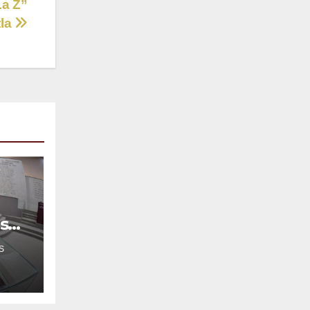
La Z”
tla
s
S