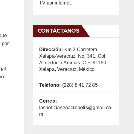
TV por internet.
CONTÁCTANOS
 que
a por
Dirección:
Km 2 Carretera
Xalapa-Veracruz, No. 341, Col.
Acueducto Ánimas, C.P. 91190,
gal,
Xalapa, Veracruz, México
ró
Teléfono:
(228) 8 41 72 85
Correo:
lasnoticiasenacropolis@gmail.co
m