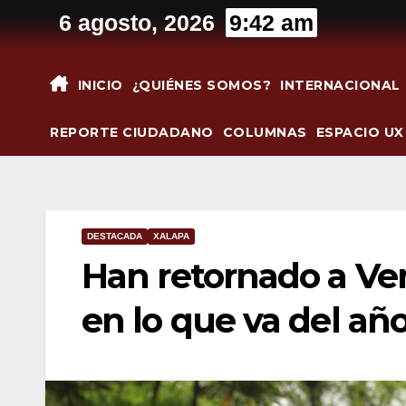
Saltar
6 agosto, 2026
9:42 am
al
contenido
INICIO
¿QUIÉNES SOMOS?
INTERNACIONAL
REPORTE CIUDADANO
COLUMNAS
ESPACIO UX
DESTACADA
XALAPA
Han retornado a Ve
en lo que va del añ