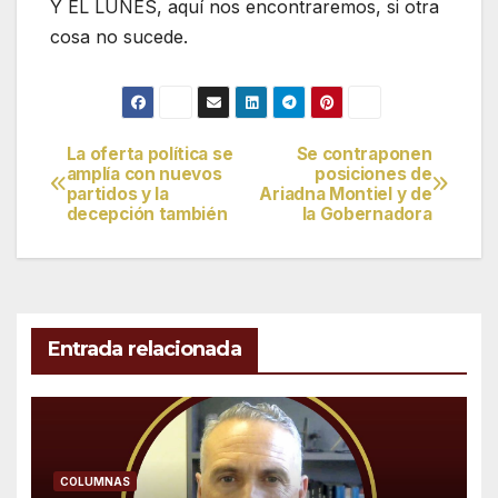
Y EL LUNES, aquí nos encontraremos, si otra
cosa no sucede.
La oferta política se
Se contraponen
Navegación
amplía con nuevos
posiciones de
partidos y la
Ariadna Montiel y de
de
decepción también
la Gobernadora
entradas
Entrada relacionada
COLUMNAS