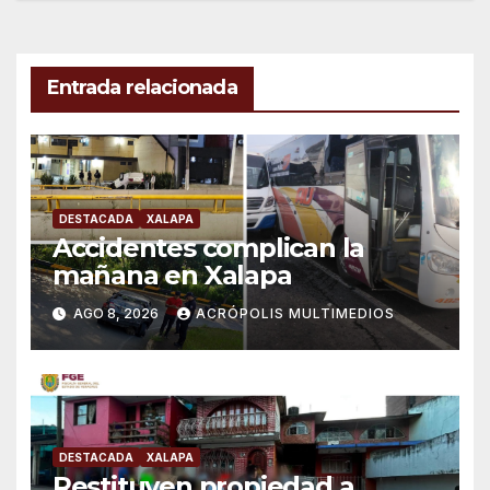
entradas
Entrada relacionada
DESTACADA
XALAPA
Accidentes complican la
mañana en Xalapa
AGO 8, 2026
ACRÓPOLIS MULTIMEDIOS
DESTACADA
XALAPA
Restituyen propiedad a