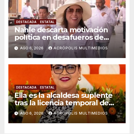
DESTACADA
ESTATAL
Nahle descarta motivación
política en desafueros de
alcaldes
AGO 6, 2026
ACRÓPOLIS MULTIMEDIOS
DESTACADA
ESTATAL
Ella es la alcaldesa suplente
tras la licencia temporal de
Raúl González en Ixhuatlán
AGO 6, 2026
ACRÓPOLIS MULTIMEDIOS
del Sureste