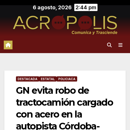
Saltar
6 agosto, 2026
2:44 pm
al
contenido
DESTACADA
ESTATAL
POLICIACA
GN evita robo de
tractocamión cargado
con acero en la
autopista Córdoba-