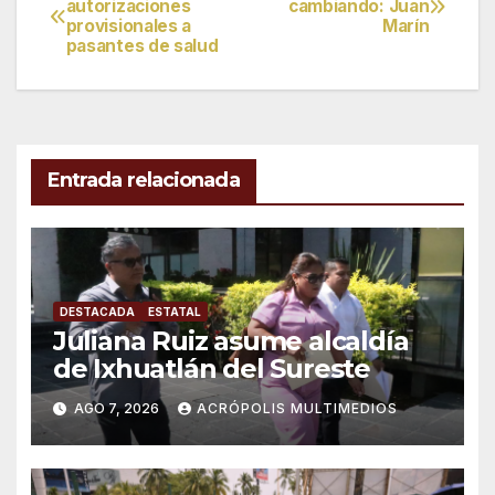
autorizaciones
cambiando: Juan
provisionales a
Marín
de
pasantes de salud
entradas
Entrada relacionada
DESTACADA
ESTATAL
Juliana Ruiz asume alcaldía
de Ixhuatlán del Sureste
AGO 7, 2026
ACRÓPOLIS MULTIMEDIOS