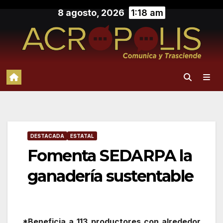
Saltar
8 agosto, 2026
1:18 am
al
contenido
DESTACADA
ESTATAL
Fomenta SEDARPA la
ganadería sustentable
*Beneficia a 113 productores con alrededor