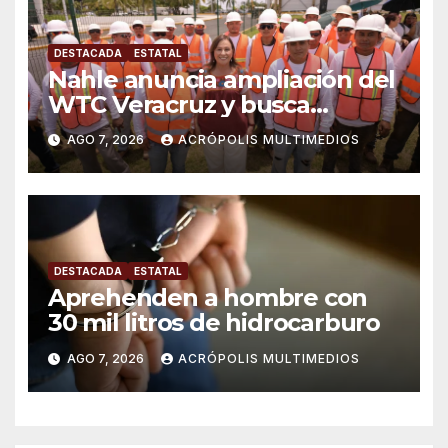
DESTACADA
ESTATAL
Nahle anuncia ampliación del
WTC Veracruz y busca
solución para ingenio en crisis
AGO 7, 2026
ACRÓPOLIS MULTIMEDIOS
DESTACADA
ESTATAL
Aprehenden a hombre con
30 mil litros de hidrocarburo
AGO 7, 2026
ACRÓPOLIS MULTIMEDIOS