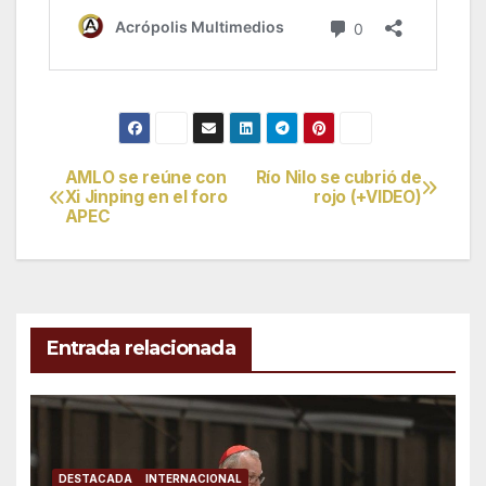
AMLO se reúne con
Río Nilo se cubrió de
Navegación
Xi Jinping en el foro
rojo (+VIDEO)
APEC
de
entradas
Entrada relacionada
DESTACADA
INTERNACIONAL