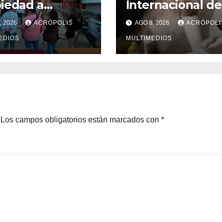
iedad a
Internacional de
imas en Xalapa
Gato
, 2026
ACRÓPOLIS
AGO 8, 2026
ACRÓPOLI
EDIOS
MULTIMEDIOS
Los campos obligatorios están marcados con
*