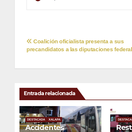
Navegación
Coalición oficialista presenta a sus
precandidatos a las diputaciones federa
de
entradas
Entrada relacionada
DESTACADA
XALAPA
DESTACA
Accidentes
Rest