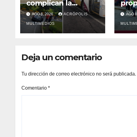
complican la
prop
mañana en Xalapa
víct
AGO 8, 2026
ACRÓPOLIS
AGO 8
MULTIMEDIOS
MULTIM
Deja un comentario
Tu dirección de correo electrónico no será publicada.
Comentario
*