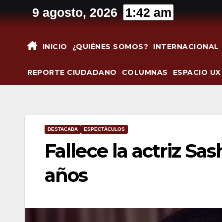
Saltar
9 agosto, 2026
1:42 am
al
contenido
INICIO
¿QUIÉNES SOMOS?
INTERNACIONAL
REPORTE CIUDADANO
COLUMNAS
ESPACIO UX
DESTACADA
ESPECTÁCULOS
Fallece la actriz Sa
años