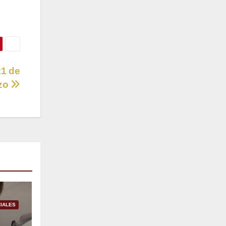
21 de
zo
IALES