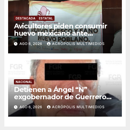
DESTACADA
ESTATAL
Avicultores piden consumir
huevo mexicano ante
importaciones
AGO 6, 2026
ACRÓPOLIS MULTIMEDIOS
NACIONAL
Detienen a Ángel “N”
exgobernador de Guerrero
por caso Ayotzinapa
AGO 6, 2026
ACRÓPOLIS MULTIMEDIOS