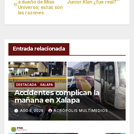
a dueño de Miss
Junior Klan ¿fue real?
Universo; estas son
de
las razones
entradas
Entrada relacionada
DESTACADA
XALAPA
Accidentes complican la
mañana en Xalapa
AGO 8, 2026
ACRÓPOLIS MULTIMEDIOS