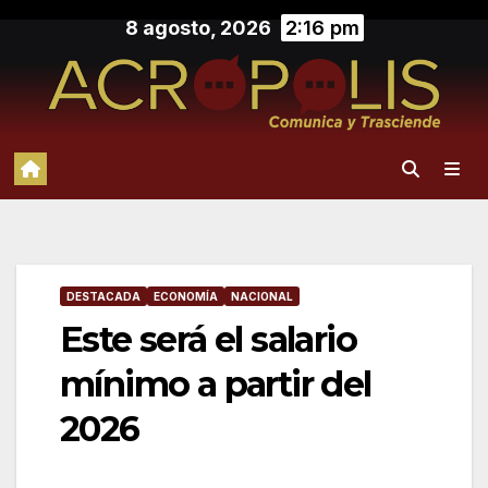
Saltar
8 agosto, 2026
2:16 pm
al
contenido
DESTACADA
ECONOMÍA
NACIONAL
Este será el salario
mínimo a partir del
2026