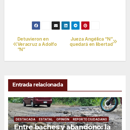
Detuvieron en
Jueza Angélica “N”
Navegación
Veracruz a Adolfo
quedará en libertad
“N”
de
entradas
Entrada relacionada
DESTACADA
ESTATAL
OPINIÓN
REPORTE CIUDADANO
Entre baches y abandono: la