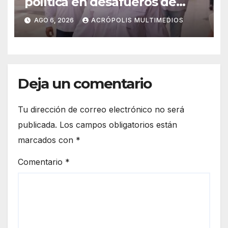
política en desafueros de
alcaldes
AGO 6, 2026
ACRÓPOLIS MULTIMEDIOS
Deja un comentario
Tu dirección de correo electrónico no será
publicada.
Los campos obligatorios están
marcados con
*
Comentario
*