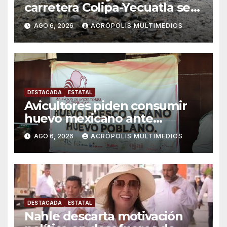
carretera Colipa-Yecuatla se
convierte en un riesgo diario
AGO 6, 2026
ACRÓPOLIS MULTIMEDIOS
DESTACADA
ESTATAL
Avicultores piden consumir
huevo mexicano ante
importaciones
AGO 6, 2026
ACRÓPOLIS MULTIMEDIOS
DESTACADA
ESTATAL
Nahle descarta motivación