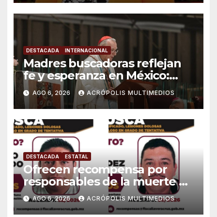
DESTACADA
INTERNACIONAL
Madres buscadoras reflejan
fe y esperanza en México:
Parolin
AGO 6, 2026
ACRÓPOLIS MULTIMEDIOS
DESTACADA
ESTATAL
Ofrecen recompensa por
responsables de la muerte de
periodista Avisack Douglas
AGO 6, 2026
ACRÓPOLIS MULTIMEDIOS