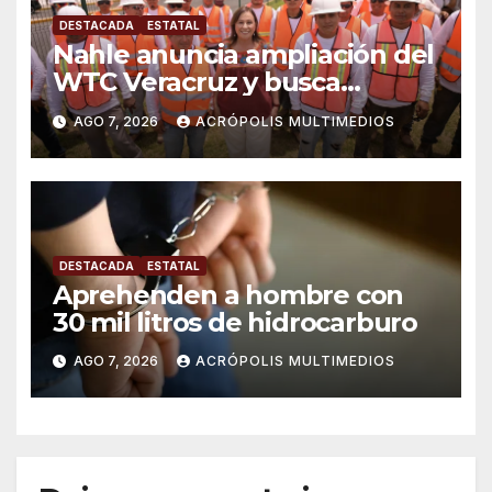
DESTACADA
ESTATAL
Nahle anuncia ampliación del
WTC Veracruz y busca
solución para ingenio en crisis
AGO 7, 2026
ACRÓPOLIS MULTIMEDIOS
DESTACADA
ESTATAL
Aprehenden a hombre con
30 mil litros de hidrocarburo
AGO 7, 2026
ACRÓPOLIS MULTIMEDIOS