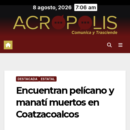
Saltar
8 agosto, 2026
7:06 am
al
contenido
DESTACADA
ESTATAL
Encuentran pelícano y
manatí muertos en
Coatzacoalcos