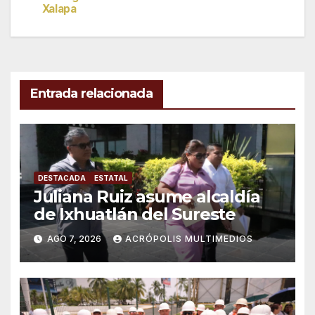
de
Xalapa
entradas
Entrada relacionada
DESTACADA
ESTATAL
Juliana Ruiz asume alcaldía
de Ixhuatlán del Sureste
AGO 7, 2026
ACRÓPOLIS MULTIMEDIOS