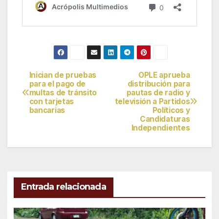
Inician de pruebas
OPLE aprueba
Navegación
para el pago de
distribución para
multas de tránsito
pautas de radio y
de
con tarjetas
televisión a Partidos
bancarias
Políticos y
entradas
Candidaturas
Independientes
Entrada relacionada