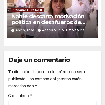
DESTACADA
ESTATAL
Nahle descarta motivación
política en desafueros de
alcaldes
AGO 6, 2026
ACRÓPOLIS MULTIMEDIOS
Deja un comentario
Tu dirección de correo electrónico no será
publicada.
Los campos obligatorios están
marcados con
*
Comentario
*