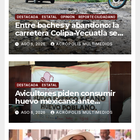
DESTACADA
ESTATAL
OPINIÓN
REPORTE CIUDADANO
Entre baches y abandono: la
carretera Colipa-Yecuatla se
convierte en un riesgo diario
AGO 6, 2026
ACRÓPOLIS MULTIMEDIOS
DESTACADA
ESTATAL
Avicultores piden consumir
huevo mexicano ante
importaciones
AGO 6, 2026
ACRÓPOLIS MULTIMEDIOS