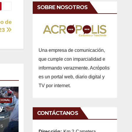
SOBRE NOSOTROS
no de
023
Una empresa de comunicación,
que cumple con imparcialidad e
informando verazmente. Acrópolis
es un portal web, diario digital y
TV por internet.
CIONAL
y
CONTÁCTANOS
IS
Dirección:
Km 2 Carretera