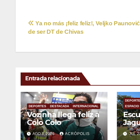
Navegación
Ya no más ¡feliz feliz!, Veljko Paunović
de ser DT de Chivas
de
entradas
Entrada relacionada
DEPORT
DEPORTES
DESTACADA
INTERNACIONAL
ESPACIO
Vozinha llega feliz a
Escu
Colo Colo
Jagu
emp
AGO 3, 2026
ACRÓPOLIS
JUL 2
nuev