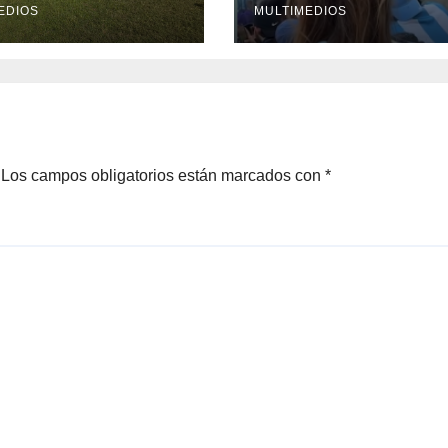
opa del Mar
EDIOS
viraliza
MULTIMEDIOS
6
Los campos obligatorios están marcados con
*