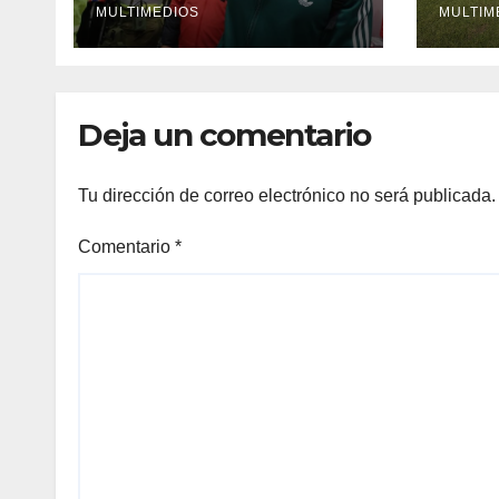
MULTIMEDIOS
la C
MULTIM
202
Deja un comentario
Tu dirección de correo electrónico no será publicada.
Comentario
*