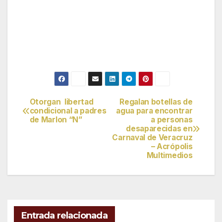
Otorgan libertad
Regalan botellas de
Navegación
condicional a padres
agua para encontrar
de Marlon “N”
a personas
de
desaparecidas en
Carnaval de Veracruz
entradas
– Acrópolis
Multimedios
Entrada relacionada