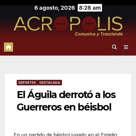
Saltar
6 agosto, 2026
8:28 am
al
contenido
DEPORTES
DESTACADA
El Águila derrotó a los
Guerreros en béisbol
En un partido de béisbol jugado en el Estadio