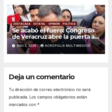
DESTACADA
ESTATAL
OPINIÓN
POLÍTICA
Se acabó el fuero: Congreso
de Veracruz abre la puerta a
proceso penal contra alcalde
AGO 5, 2026
ACRÓPOLIS MULTIMEDIOS
de Úrsulo Galván
Deja un comentario
Tu dirección de correo electrónico no será
publicada.
Los campos obligatorios están
marcados con
*