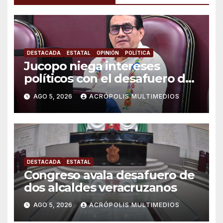
DESTACADA
ESTATAL
OPINIÓN
POLÍTICA
Jucopo niega intereses
políticos con el desafuero de
alcaldes
AGO 5, 2026
ACRÓPOLIS MULTIMEDIOS
DESTACADA
ESTATAL
Congreso avala desafuero de
dos alcaldes veracruzanos
AGO 5, 2026
ACRÓPOLIS MULTIMEDIOS