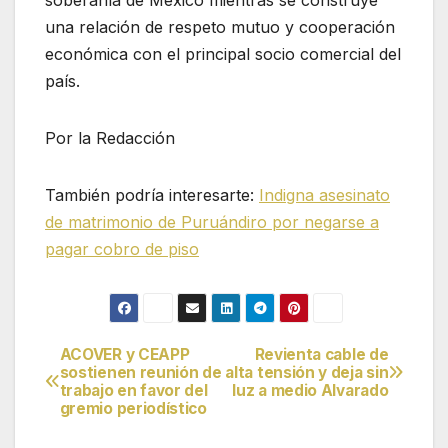
soberanía de México mientras se construye
una relación de respeto mutuo y cooperación
económica con el principal socio comercial del
país.
Por la Redacción
También podría interesarte:
Indigna asesinato
de matrimonio de Puruándiro por negarse a
pagar cobro de piso
ACOVER y CEAPP
Revienta cable de
Navegación
sostienen reunión de
alta tensión y deja sin
trabajo en favor del
luz a medio Alvarado
de
gremio periodístico
entradas