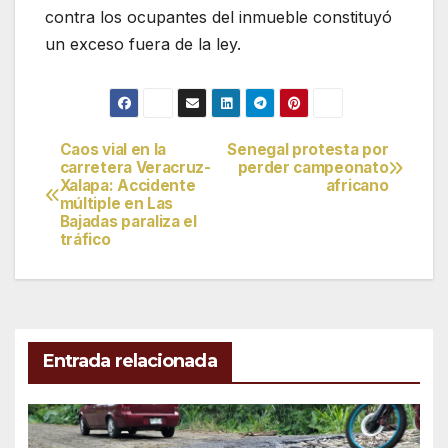
contra los ocupantes del inmueble constituyó
un exceso fuera de la ley.
Caos vial en la
Senegal protesta por
Navegación
carretera Veracruz-
perder campeonato
Xalapa: Accidente
africano
de
múltiple en Las
Bajadas paraliza el
entradas
tráfico
Entrada relacionada