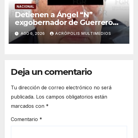
NACIONAL
Detienen a Ángel “N”
exgobernador de Guerrero
por caso Ayotzinapa
AGO 6, 2026
ACRÓPOLIS MULTIMEDIOS
Deja un comentario
Tu dirección de correo electrónico no será
publicada.
Los campos obligatorios están
marcados con
*
Comentario
*