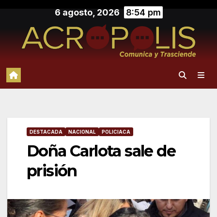
Saltar
6 agosto, 2026
8:54 pm
al
contenido
DESTACADA
NACIONAL
POLICIACA
Doña Carlota sale de
prisión